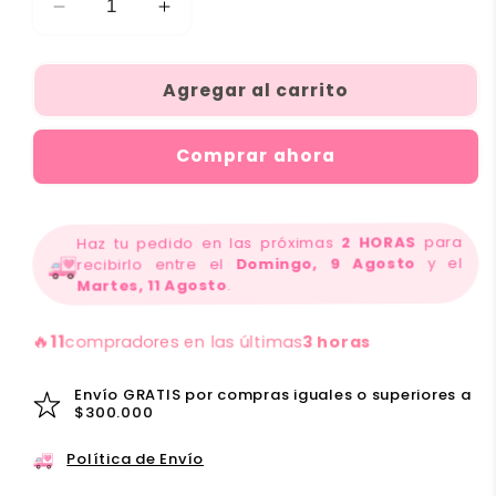
Reducir
Aumentar
cantidad
cantidad
para
para
Agregar al carrito
Glossy
Glossy
Balm
Balm
Pink
Pink
Comprar ahora
Flash
Flash
brillo
brillo
y
y
suavidad
suavidad
Haz tu pedido en las próximas
2 HORAS
para
recibirlo entre el
Domingo, 9 Agosto
y el
Martes, 11 Agosto
.
🔥
11
compradores en las últimas
3 horas
Envío GRATIS por compras iguales o superiores a
$300.000
Política de Envío