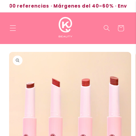
Ir
00 referencias · Márgenes del 40–60% · Envíos a
directamente
al contenido
Carrito
Ir
directamente
a la
información
del producto