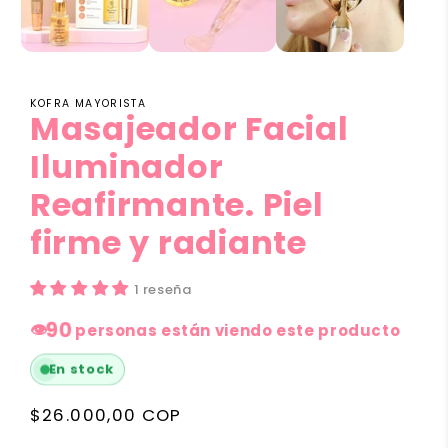
KOFRA MAYORISTA
Masajeador Facial
Iluminador
Reafirmante. Piel
firme y radiante
1 reseña
👁
90
personas están viendo este producto
En stock
Precio
$26.000,00 COP
habitual