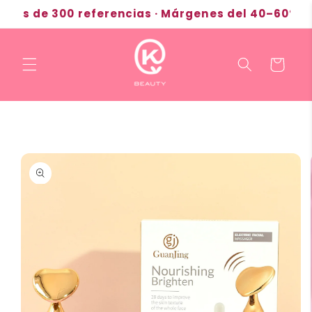
Ir
s de 300 referencias · Márgenes del 40–60% · Env
directamente
al contenido
Carrito
Ir
directamente
a la
información
del producto