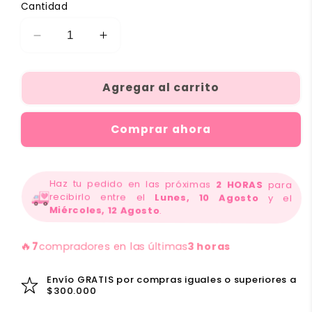
Cantidad
Reducir
Aumentar
cantidad
cantidad
para
para
Agregar al carrito
Masajeador
Masajeador
Facial
Facial
Iluminador
Iluminador
Comprar ahora
Reafirmante.
Reafirmante.
Piel
Piel
firme
firme
y
y
para
2 HORAS
Haz tu pedido en las próximas
radiante
radiante
y el
Lunes, 10 Agosto
recibirlo entre el
.
Miércoles, 12 Agosto
🔥
7
compradores en las últimas
3 horas
Envío GRATIS por compras iguales o superiores a
$300.000